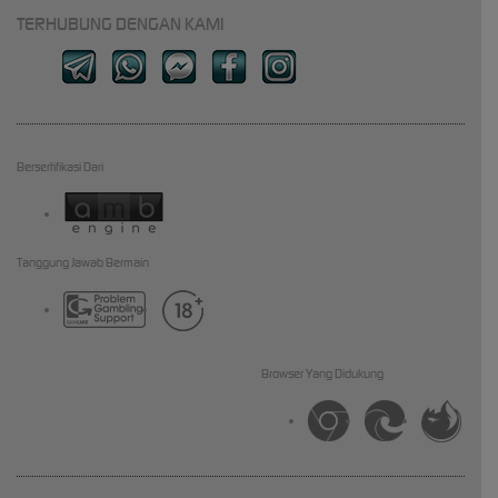
TERHUBUNG DENGAN KAMI
Bersertifikasi Dari
Tanggung Jawab Bermain
Browser Yang Didukung