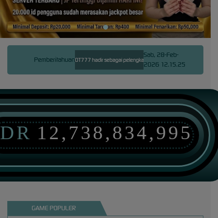
Sab, 28-Feb-
Pemberitahuan
SLOT777 hadir sebagai pelengkap permainan judi slot online terbaru 
2026 12.15.25
IDR
12,738,834,995
GAME POPULER