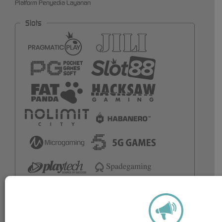
Platform Penyedia Layanan
Slots