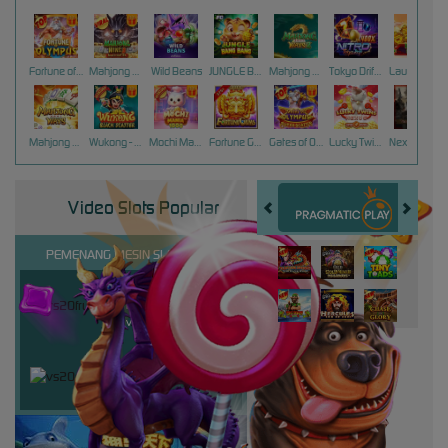
Fortune of Olympus
Mahjong Wins 3 – Black Scatter
Wild Beans
JUNGLE BANG BANG
Mahjong Ways 2
Tokyo Drift Nitro
Laughing Buddha Nexus
Mahjong Ways
Wukong - Black Scatter
Mochi Mania 1000
Fortune Gems
Gates of Olympus Super Scatter
Lucky Twins Nexus
Nexus Tombstone RIP
Video Slots Popular
PEMENANG MESIN SLOT
miste****0
IDR
15,047,200.00
vs20fruitswx
ma****5
IDR
9,253,200.00
vs20starlightx
vsteadf****1
IDR
8,998,000.00