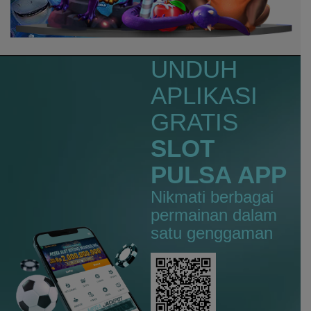
vswaysbandit
ans****a
IDR
6,998,600.00
vs20olympgate
UNDUH
rydhos****e
APLIKASI
IDR
6,989,400.00
GRATIS
vswaysmahwblck
SLOT
miste****0
IDR
6,784,500.00
PULSA APP
vs20gatotx
Nikmati berbagai
be****7
IDR
6,724,500.00
permainan dalam
vs20stararx
satu genggaman
be****7
IDR
6,592,400.00
vs20fruitswx
sco****9
IDR
5,941,200.00