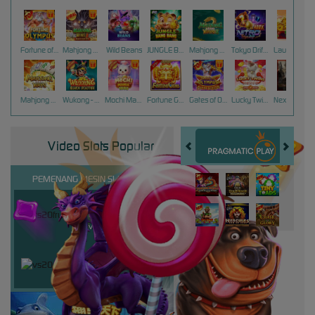
Fortune of Olympus
Mahjong Wins 3 – Black Scatter
Wild Beans
JUNGLE BANG BANG
Mahjong Ways 2
Tokyo Drift Nitro
Laughing Buddha Nexus
Mahjong Ways
Wukong - Black Scatter
Mochi Mania 1000
Fortune Gems
Gates of Olympus Super Scatter
Lucky Twins Nexus
Nexus Tombstone RIP
Video Slots Popular
PEMENANG MESIN SLOT
miste****0
IDR
15,047,200.00
vs20fruitswx
ma****5
IDR
9,253,200.00
vs20starlightx
vsteadf****1
IDR
8,998,000.00