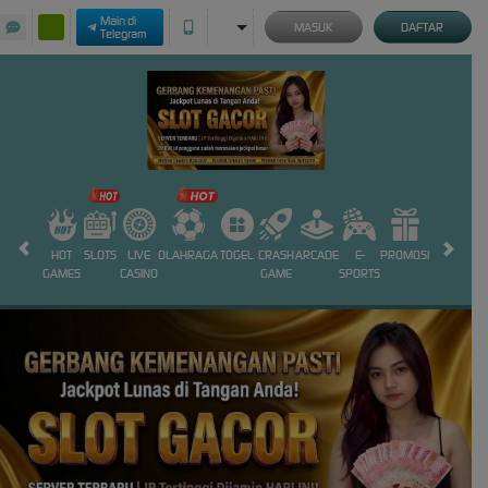
Main di
MASUK
DAFTAR
Telegram
HOT
SLOTS
LIVE
OLAHRAGA
TOGEL
CRASH
ARCADE
E-
PROMOSI
GAMES
CASINO
GAME
SPORTS