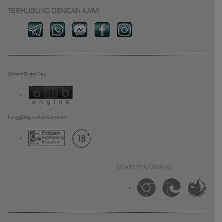
TERHUBUNG DENGAN KAMI
Bersertifikasi Dari
Tanggung Jawab Bermain
Browser Yang Didukung