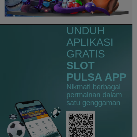
vswaysbandit
ans****a
IDR
6,998,600.00
vs20olympgate
UNDUH
rydhos****e
APLIKASI
IDR
6,989,400.00
GRATIS
vswaysmahwblck
SLOT
miste****0
IDR
6,784,500.00
PULSA APP
vs20gatotx
Nikmati berbagai
be****7
IDR
6,724,500.00
permainan dalam
vs20stararx
satu genggaman
be****7
IDR
6,592,400.00
vs20fruitswx
sco****9
IDR
5,941,200.00