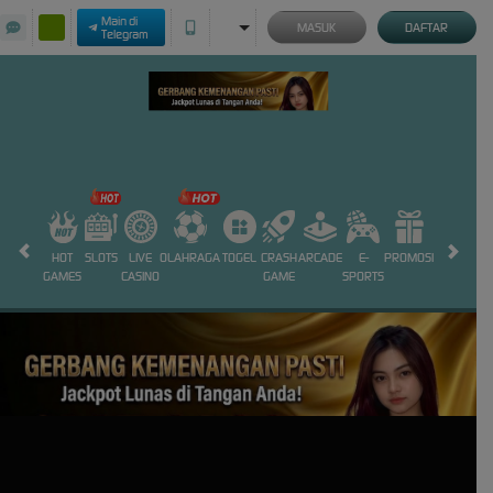
Main di
MASUK
DAFTAR
Telegram
HOT
SLOTS
LIVE
OLAHRAGA
TOGEL
CRASH
ARCADE
E-
PROMOSI
GAMES
CASINO
GAME
SPORTS