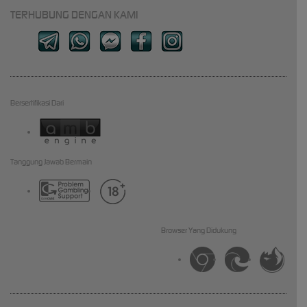
TERHUBUNG DENGAN KAMI
Bersertifikasi Dari
Tanggung Jawab Bermain
Browser Yang Didukung