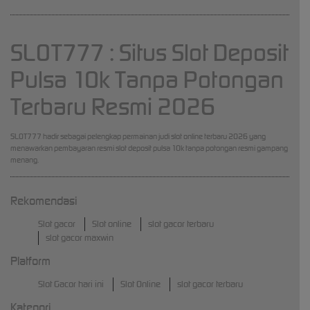
SLOT777 : Situs Slot Deposit
Pulsa 10k Tanpa Potongan
Terbaru Resmi 2026
SLOT777 hadir sebagai pelengkap permainan judi slot online terbaru 2026 yang
menawarkan pembayaran resmi slot deposit pulsa 10k tanpa potongan resmi gampang
menang.
Rekomendasi
Slot gacor
Slot online
slot gacor terbaru
slot gacor maxwin
Platform
Slot Gacor hari ini
Slot Online
slot gacor terbaru
Kategori