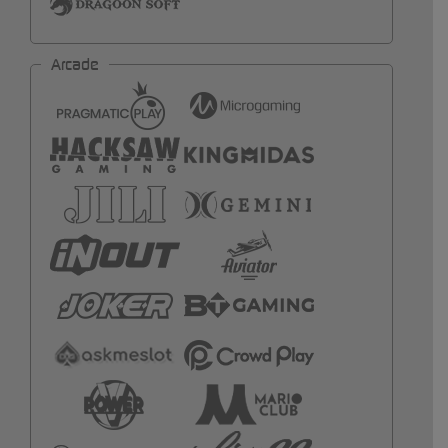
Arcade