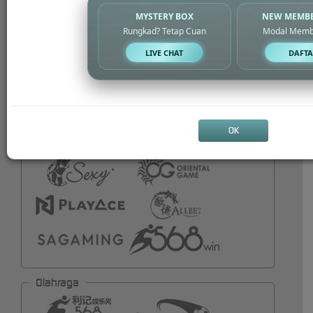
MYSTERY BOX
NEW MEMBE
Rungkad? Tetap Cuan
Modal Memb
LIVE CHAT
DAFTA
Live Casino
OK
Olahraga