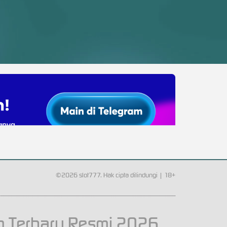
Pindai kod
untuk Un
Android 
©2026 slot777. Hak cipta dilindungi | 18+
an Terbaru Resmi 2026