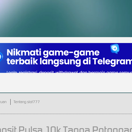
tuan
Tentang slot777
eposit Pulsa 10k Tanpa Potong