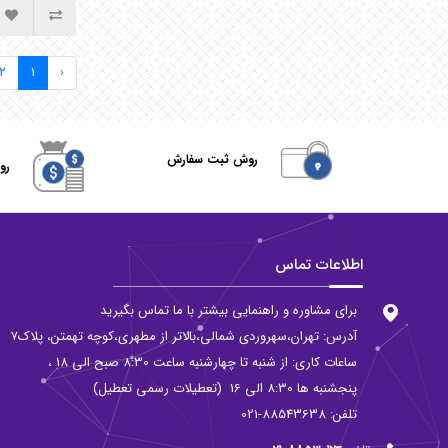
2
1
‹
روش ثبت سفارش
رو
اطلاعات تماس
برای مشاوره و راهنمایی بیشتر با ما تماس بگیرید
آدرس: تهران،سهروردی شمالی،بالاتر از مطهری،کوچه تهمتن، پلاک7
ساعات کاری: از شنبه تا چهارشنبه ساعت 8:30 صبح الی 18 ،
پنجشنبه ها 8:30 الی 16 (تعطیلات رسمی تعطیل)
تلفن: 88543638-021