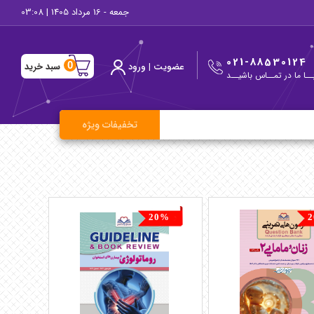
جمعه - 16 مرداد 1405 | 03:08
021-88530124
0
سبد خرید
عضویت
|
ورود
ــا ما در تمــاس باشیــد
تخفیفات ویژه
20%