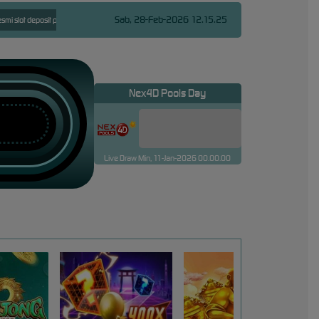
Sab, 28-Feb-2026 12.15.25
posit pulsa 10k tanpa potongan resmi gampang menang.
viral terbaru situs slot online hari
Nex4D Pools Day
Live Draw Min, 11-Jan-2026 00.00.00