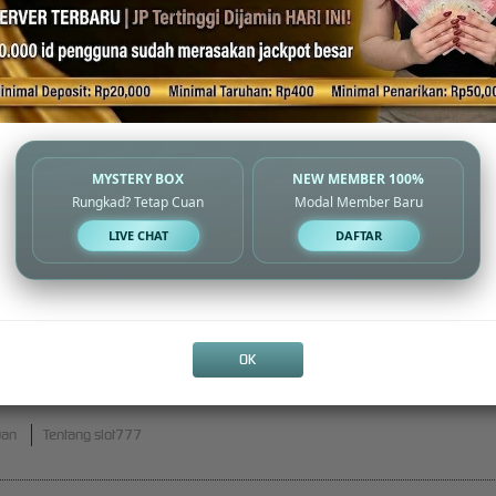
MYSTERY BOX
NEW MEMBER 100%
Rungkad? Tetap Cuan
Modal Member Baru
LIVE CHAT
DAFTAR
OK
uan
Tentang slot777