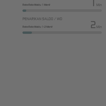
1
Min
Rata-Rata Waktu: 1 Menit
PENARIKAN SALDO / WD
2
Min
Rata-Rata Waktu: 1-2 Menit