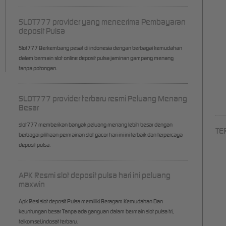
SLOT777 provider yang meneerima Pembayaran
deposit Pulsa
Slot777 Berkembang pesat di indonesia dengan berbagai kemudahan
dalam bermain slot online deposit pulsa jaminan gampang menang
tanpa potongan.
SLOT777 provider terbaru resmi Peluang Menang
Besar
slot777 memberikan banyak peluang menang lebih besar dengan
TE
berbagai pilihaan permainan slot gacor hari ini ini terbaik dan terpercaya
deposit pulsa.
APK Resmi slot deposit pulsa hari ini peluang
maxwin
Apk Resi slot deposit Pulsa memiliki Beragam Kemudahan Dan
keuntungan besar Tanpa ada ganguan dalam bermain slot pulsa tri,
telkomsel,indosat terbaru.