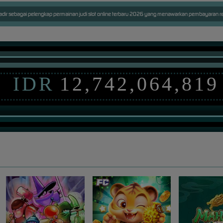
 pelengkap permainan judi slot online terbaru 2026 yang menawarkan pembayaran resmi slot de
IDR
12,742,065,046