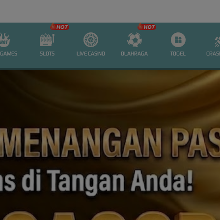
 GAMES
SLOTS
LIVE CASINO
OLAHRAGA
TOGEL
CRAS