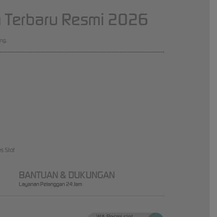
n Terbaru Resmi 2026
ng.
us Slot
BANTUAN & DUKUNGAN
Layanan Pelanggan 24 Jam
WA Resmi slot