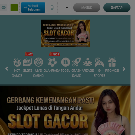
Main di
MASUK
DAFTAR
Telegram
HOT
SLOTS
LIVE
OLAHRAGA
TOGEL
CRASH
ARCADE
E-
PROMOSI
GAMES
CASINO
GAME
SPORTS