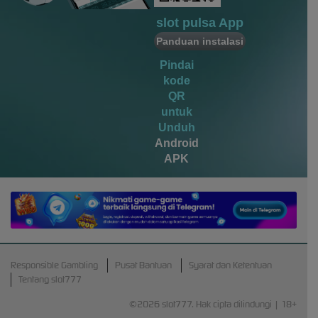
vs20fruitswx
slot pulsa App
miste****0
Panduan instalasi
IDR
4,520,000.00
vs20olympx
Pindai
kode
QR
untuk
Unduh
Android
APK
Responsible Gambling
Pusat Bantuan
Syarat dan Ketentuan
Tentang slot777
©2026 slot777. Hak cipta dilindungi | 18+