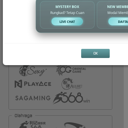
MYSTERY BOX
NEW MEMBE
Rungkad? Tetap Cuan
Modal Memb
LIVE CHAT
DAFTA
Live Casino
OK
Olahraga