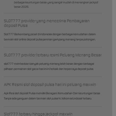
berbagai keuntungan besar yang sangat mudah di menangkan jackpot
besar 2026.
SLOT777 provider yang meneerima Pembayaran
deposit Pulsa
Slot777 Berkembang pesat di indonesia dengan berbagai kemudahan dalam
bermain slot online deposit pulsa jaminan gampang menang tanpa potongan.
SLOT777 provider terbaru resmi Peluang Menang Besar
slot777 memberikan banyak peluang menang lebih besar dengan berbagai
pilihaan permainan slot gacor hari ini ini terbaik dan terpercaya deposit pulsa.
APK Resmi slot deposit pulsa hari ini peluang maxwin
Apk Resi slot deposit Pulsa memiliki Beragam Kemudahan Dan keuntungan besar
Tanpa ada ganguan dalam bermain slot pulsa tri, telkomsel,indosat terbaru.
Slot777 terbaru hingga jackpot maxwin