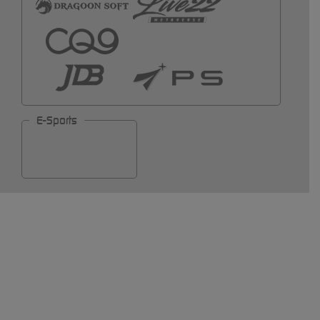
E-Sports