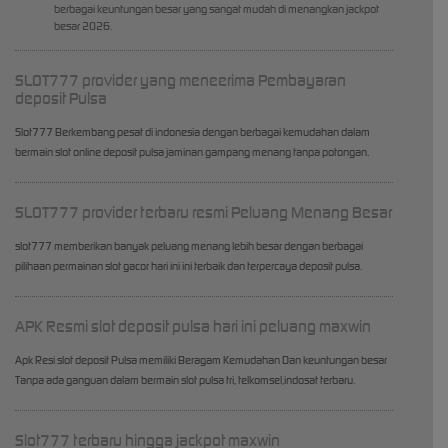
berbagai keuntungan besar yang sangat mudah di menangkan jackpot
besar 2026.
SLOT777 provider yang meneerima Pembayaran
deposit Pulsa
Slot777 Berkembang pesat di indonesia dengan berbagai kemudahan dalam
bermain slot online deposit pulsa jaminan gampang menang tanpa potongan.
SLOT777 provider terbaru resmi Peluang Menang Besar
slot777 memberikan banyak peluang menang lebih besar dengan berbagai
pilihaan permainan slot gacor hari ini ini terbaik dan terpercaya deposit pulsa.
APK Resmi slot deposit pulsa hari ini peluang maxwin
Apk Resi slot deposit Pulsa memiliki Beragam Kemudahan Dan keuntungan besar
Tanpa ada ganguan dalam bermain slot pulsa tri, telkomsel,indosat terbaru.
Slot777 terbaru hingga jackpot maxwin