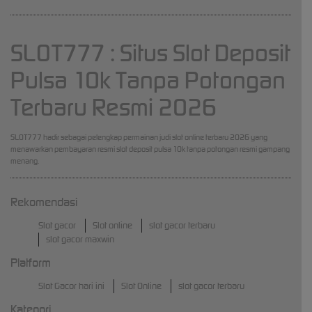
SLOT777 : Situs Slot Deposit
Pulsa 10k Tanpa Potongan
Terbaru Resmi 2026
SLOT777 hadir sebagai pelengkap permainan judi slot online terbaru 2026 yang
menawarkan pembayaran resmi slot deposit pulsa 10k tanpa potongan resmi gampang
menang.
Rekomendasi
Slot gacor
Slot online
slot gacor terbaru
slot gacor maxwin
Platform
Slot Gacor hari ini
Slot Online
slot gacor terbaru
Kategori