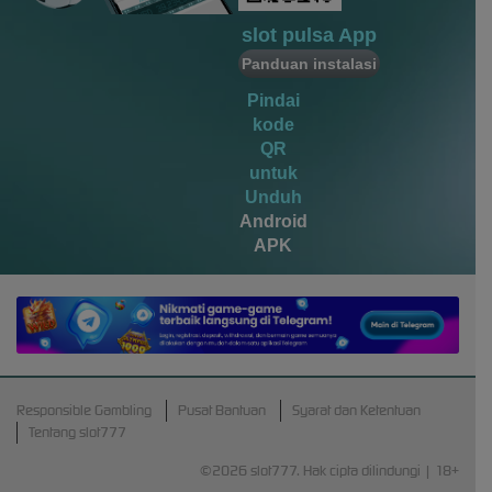
vs20fruitswx
slot pulsa App
miste****0
Panduan instalasi
IDR
4,520,000.00
vs20olympx
Pindai
kode
QR
untuk
Unduh
Android
APK
Responsible Gambling
Pusat Bantuan
Syarat dan Ketentuan
Tentang slot777
©2026 slot777. Hak cipta dilindungi | 18+