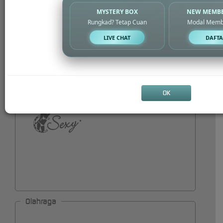
MYSTERY BOX
NEW MEMBE
Rungkad? Tetap Cuan
Modal Memb
LIVE CHAT
DAFTA
Live Casino
OK
Olahraga