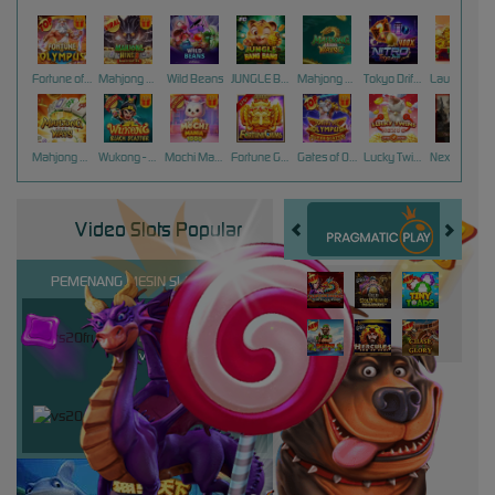
Fortune of Olympus
Mahjong Wins 3 – Black Scatter
Wild Beans
JUNGLE BANG BANG
Mahjong Ways 2
Tokyo Drift Nitro
Laughing Buddha Nexus
Mahjong Ways
Wukong - Black Scatter
Mochi Mania 1000
Fortune Gems
Gates of Olympus Super Scatter
Lucky Twins Nexus
Nexus Tombstone RIP
Video Slots Popular
PEMENANG MESIN SLOT
miste****0
IDR
15,047,200.00
vs20fruitswx
ma****5
IDR
9,253,200.00
vs20starlightx
vsteadf****1
IDR
8,998,000.00